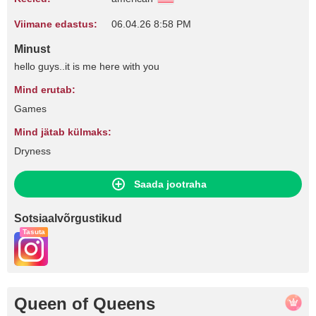
Viimane edastus:
06.04.26 8:58 PM
Minust
hello guys..it is me here with you
Mind erutab:
Games
Mind jätab külmaks:
Dryness
Saada jootraha
Sotsiaalvõrgustikud
Tasuta
Queen of Queens