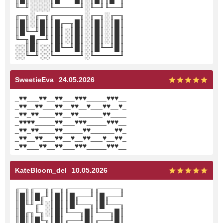
╙─╜░░░░╙─────╜░╙─╜╙──╜
╓─╖░╓─╖╓─────╖░╓─╖░╓─╖
║█║░║█║║█╓─╖█║░║█║░║█║
║█╙─╜█║║█║░║█║░║█║░║█║
╙─╖█╓─╜║█║░║█║░║█║░║█║
░░║█║░░║█╙─╜█║░║█╙─╜█║
░░╙─╜░░╙─────╜░╙─────╜
SweetieEva
24.05.2026
_♥♥___♥♥__♥♥___♥♥♥_____♥♥♥__
_♥♥__♥♥___♥♥__♥♥__♥___♥♥__♥_
_♥♥_♥♥____♥♥__♥♥______♥♥____
_♥♥♥♥_____♥♥___♥♥♥_____♥♥♥__
_♥♥_♥♥____♥♥_____♥♥______♥♥_
_♥♥__♥♥___♥♥__♥__♥♥___♥__♥♥_
_♥♥___♥♥__♥♥___♥♥♥_____♥♥♥__
KateBloom_del
10.05.2026
╓─╖╓──╖╓─╖╓────╖╓────╖
║█║║█╓╜║█║║█╓──╜║█╓──╜
║█╙╜╓╜░║█║║█╙──╖║█╙──╖
║█╓╖╙╖░║█║╙──╖█║╙──╖█║
║█║║█╙╖║█║╓──╜█║╓──╜█║