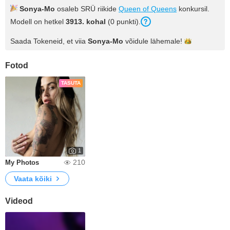
Sonya-Mo
osaleb SRÜ riikide
Queen of Queens
konkursil.
Modell on hetkel
3913. kohal
(0 punkti).
Saada Tokeneid, et viia
Sonya-Mo
võidule
lähemale!
Fotod
TASUTA
1
210
My Photos
Vaata kõiki
Videod