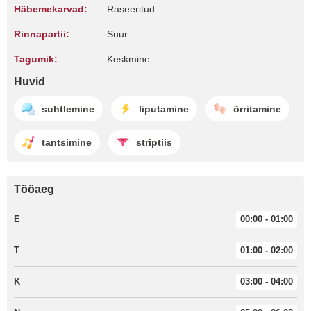
Häbemekarvad:
Raseeritud
Rinnapartii:
Suur
Tagumik:
Keskmine
Huvid
suhtlemine
liputamine
õrritamine
tantsimine
striptiis
Tööaeg
E
00:00 - 01:00
T
01:00 - 02:00
K
03:00 - 04:00