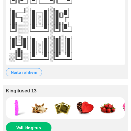
╙─╜╙──╜╙─╜╙────╜╙────╜
╓────╖░╓─────╖░╓────╖
║█╓──╜░║█╓─╖█║░║█╓╖█║
║█╙─╖░░║█║░║█║░║█╙╜╓╜
║█╓─╜░░║█║░║█║░║█╓╖╙╖
║█║░░░░║█╙─╜█║░║█║║█╙╖
╙─╜░░░░╙─────╜░╙─╜╙──╜
╓─╖░╓─╖╓─────╖░╓─╖░╓─╖
║█║░║█║║█╓─╖█║░║█║░║█║
║█╙─╜█║║█║░║█║░║█║░║█║
╙─╖█╓─╜║█║░║█║░║█║░║█║
░░║█║░░║█╙─╜█║░║█╙─╜█║
░░╙─╜░░╙─────╜░╙─────╜
näita rohkem
Kingitused 13
Vali kingitus