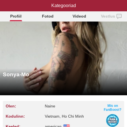
Kategooriad
Sonya-Mo
Profiil
Fotod
Videod
Vestlus
Sonya-Mo
Olen:
Naine
Mis on
FanBoost?
Kodulinn:
Vietnam, Ho Chi Minh
Keeled:
american