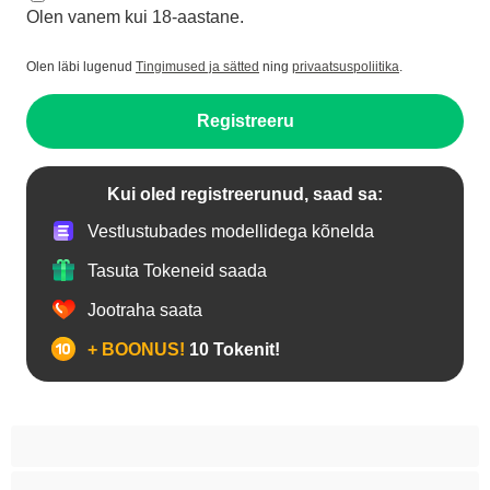
Olen vanem kui 18-aastane.
Olen läbi lugenud
Tingimused ja sätted
ning
privaatsuspoliitika
.
Registreeru
Kui oled registreerunud, saad sa:
Vestlustubades modellidega kõnelda
Tasuta Tokeneid saada
Jootraha saata
+ BOONUS!
10 Tokenit!
Anaal
Araablanna