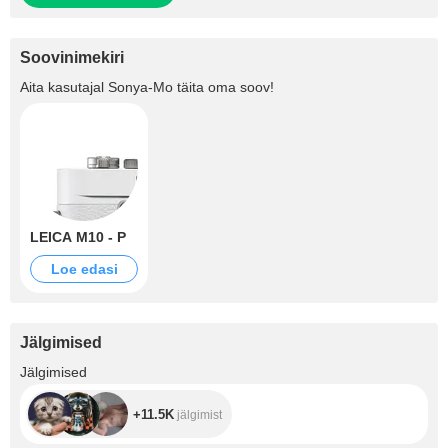
Soovinimekiri
Aita kasutajal
Sonya-Mo
täita oma soov!
LEICA M10 - P
Loe edasi
Jälgimised
+11.5K
Jälgimised
+11.5K
jälgimist