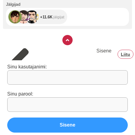
+11.6K
Jälgijad
+11.6K
jälgijat
Sisene
Liitu
Sinu kasutajanimi:
Sinu parool:
Sisene