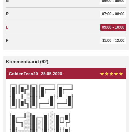
N
05:00 - 06:00
R
07:00 - 08:00
L
09:00 - 10:00
P
11:00 - 12:00
Kommentaarid (62)
GoldenTeen20
25.05.2026
╓─╖╓──╖╓─╖╓────╖╓────╖
║█║║█╓╜║█║║█╓──╜║█╓──╜
║█╙╜╓╜░║█║║█╙──╖║█╙──╖
║█╓╖╙╖░║█║╙──╖█║╙──╖█║
║█║║█╙╖║█║╓──╜█║╓──╜█║
╙─╜╙──╜╙─╜╙────╜╙────╜
╓────╖░╓─────╖░╓────╖
║█╓──╜░║█╓─╖█║░║█╓╖█║
║█╙─╖░░║█║░║█║░║█╙╜╓╜
║█╓─╜░░║█║░║█║░║█╓╖╙╖
║█║░░░░║█╙─╜█║░║█║║█╙╖