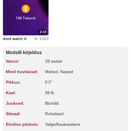
106 Tokenit
2:19
1583
dont watch it
Modelli kirjeldus
Vanus:
28 aastat
Mind huvitavad:
Mehed, Naised
Pikkus:
5'3"
Kaal:
99 lb
Juuksed:
Blondid
Silmad:
Rohelised
Etniline päritolu:
Valge/Kaukaaslane