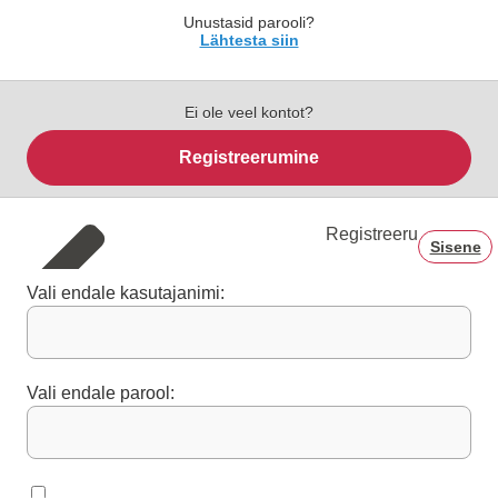
Unustasid parooli?
Lähtesta siin
Ei ole veel kontot?
Registreerumine
Registreeru
Sisene
Vali endale kasutajanimi:
Vali endale parool: