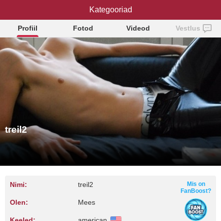
Kategooriad
treil2
Profiil
Fotod
Videod
Vestlus
treil2
Nimi:
treil2
Mis on
FanBoost?
Olen:
Mees
Keeled:
american