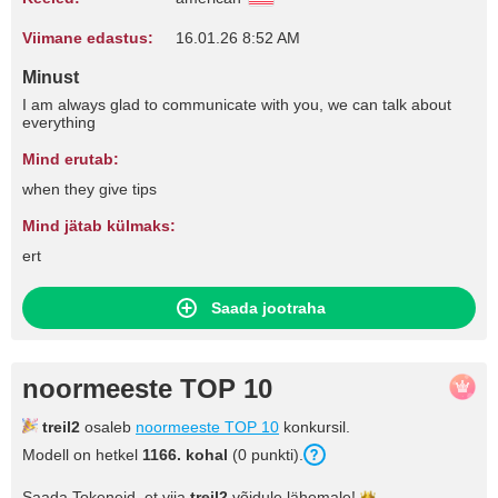
Viimane edastus:
16.01.26 8:52 AM
Minust
I am always glad to communicate with you, we can talk about
everything
Mind erutab:
when they give tips
Mind jätab külmaks:
ert
Saada jootraha
noormeeste TOP 10
treil2
osaleb
noormeeste TOP 10
konkursil.
Modell on hetkel
1166. kohal
(0 punkti).
Saada Tokeneid, et viia
treil2
võidule
lähemale!