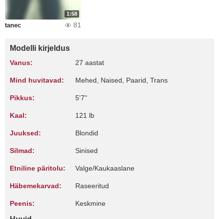
1:58
81
tanec
Modelli kirjeldus
Vanus:
27 aastat
Mind huvitavad:
Mehed, Naised, Paarid, Trans
Pikkus:
5'7"
Kaal:
121 lb
Juuksed:
Blondid
Silmad:
Sinised
Etniline päritolu:
Valge/Kaukaaslane
Häbemekarvad:
Raseeritud
Peenis:
Keskmine