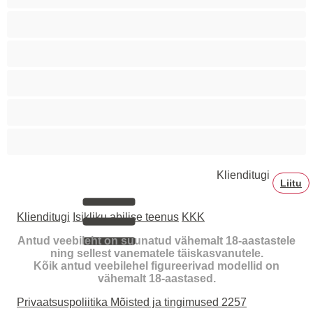
Tudengid
Tõmmud
Vanad
Vanemad naised
Väikesed tissid
Klienditugi
Liitu
Klienditugi
Isikliku abilise teenus
KKK
Antud veebileht on suunatud vähemalt 18-aastastele
ning sellest vanematele täiskasvanutele.
Kõik antud veebilehel figureerivad modellid on
vähemalt 18-aastased.
Privaatsuspoliitika
Mõisted ja tingimused
2257