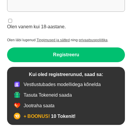
Olen vanem kui 18-aastane.
Olen läbi lugenud
Tingimused ja sätted
ning
privaatsuspoliitika
.
Registreeru
Kui oled registreerunud, saad sa:
Vestlustubades modellidega kõnelda
Tasuta Tokeneid saada
Jootraha saata
+ BOONUS!
10 Tokenit!