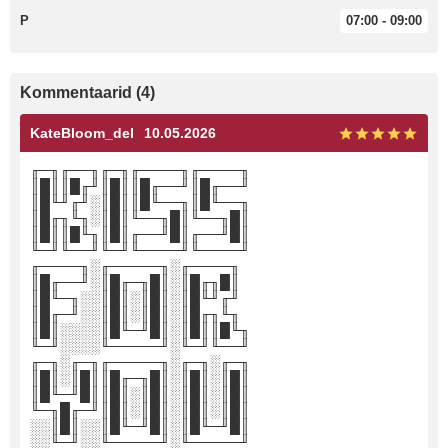
P
07:00 - 09:00
Kommentaarid (4)
KateBloom_del
10.05.2026
╓─╖╓──╖╓─╖╓────╖╓────╖
║█║║█╓╜║█║║█╓──╜║█╓──╜
║█╙╜╓╜░║█║║█╙──╖║█╙──╖
║█╓╖╙╖░║█║╙──╖█║╙──╖█║
║█║║█╙╖║█║╓──╜█║╓──╜█║
╙─╜╙──╜╙─╜╙────╜╙────╜
╓────╖░╓─────╖░╓────╖
║█╓──╜░║█╓─╖█║░║█╓╖█║
║█╙─╖░░║█║░║█║░║█╙╜╓╜
║█╓─╜░░║█║░║█║░║█╓╖╙╖
║█║░░░░║█╙─╜█║░║█║║█╙╖
╙─╜░░░░╙─────╜░╙─╜╙──╜
╓─╖░╓─╖╓─────╖░╓─╖░╓─╖
║█║░║█║║█╓─╖█║░║█║░║█║
║█╙─╜█║║█║░║█║░║█║░║█║
╙─╖█╓─╜║█║░║█║░║█║░║█║
░░║█║░░║█╙─╜█║░║█╙─╜█║
░░╙─╜░░╙─────╜░╙─────╜