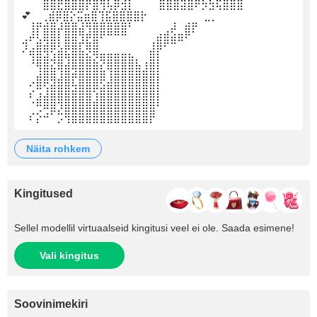
⠀⠀⠀⣿⣿⣟⣿⣿⣿⡟⣿⢻⢧⡿⣺⡇ ⠀⠀⠀⣿⣿⣿⣽⣿⠟⡳⣳⢯⣿⣿⣿⠀⠀⠀⠀⠀⠀ ⠀
💕 ⠀⢀⣾⡿⣿⡕⣭⣶⣿⢹⣯⣿⣿⣿⣿⡗⠀⠀⠀⠀⠀⠀⠀⠀⣀⡀
⠀⢸⡟⣾⣿⡼⣿⣿⣼⢻⣿⣿⣿⣿⣿⠃⠀⠀⠀⠀⢀⡼⠀⣾⡟
⣠⠞⣣⢿⣿⡇⣿⣿⣹⣟⣿⠋⠉⠉⠉⠀⠀⠀⢀⣾⣿⣾⠿⠋
⠜⣴⣿⢿⢟⣵⣟⣿⣧⡻⣿⣀⣀⣀⣀⡀⠀⠀⣼⡟⠁
⠀⠸⣿⣿⡺⣿⣹⣿⣿⣿⣮⡻⣿⣿⣿⣿⣆⢠⣿⡇
⠀⠀⣸⣿⣿⢹⣿⣽⣿⣿⣿⣷⢹⣿⣿⣿⣿⣾⣿⡇
⠀⠔⣿⢟⣽⣿⣿⢧⣿⣿⣿⣫⣾⣿⣿⣿⣿⣿⣿⡇
⠀⠎⣰⣼⣿⣿⣿⣿⣿⣿⢱⣿⣿⣿⣿⣿⣿⣿⣿⡇
⠀⠈⢛⠿⣿⡹⣿⣿⣿⣿⣿⣿⣿⣿⣿⣿⣿⣿⣿⠃⠀⠀⠀⠀
⠀⠎⡕⠚⠁⡩⢻⣿⣿⣿⣿⣿⣿⣿⣿⣿⣿⣿⡟
näita rohkem
Kingitused
Sellel modellil virtuaalseid kingitusi veel ei ole. Saada esimene!
Vali kingitus
Soovinimekiri