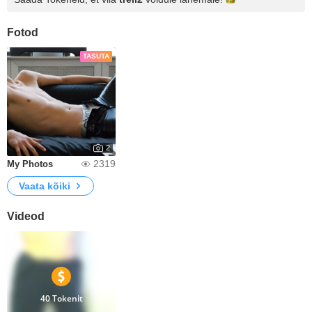
Fotod
TASUTA
2
2319
My Photos
Vaata kõiki
Videod
40 Tokenit