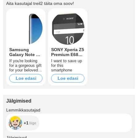
Aita kasutajal
treil2
täita oma soov!
Samsung
SONY Xperia Z5
Galaxy Note 8
Premium E6853
64GB Maple
Gold
If you're looking
I want to save up
Gold
for a gorgeous gift
for this
for your beloved
smartphone
model this
Loe edasi
Loe edasi
smartphone is
exactly what
you're looking for!
Stylish design,
powerful built-in S
Jälgimised
Pen, immersive
Infinity Display,
+1
Lemmikkasutajad
and the world's
first Dual Camera
will not leave
+1
liige
anyone indifferent.
+60
Jälgimised