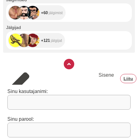
+60
jälgimist
+121
Jälgijad
+121
jälgijat
Sisene
Liitu
Sinu kasutajanimi:
Sinu parool: