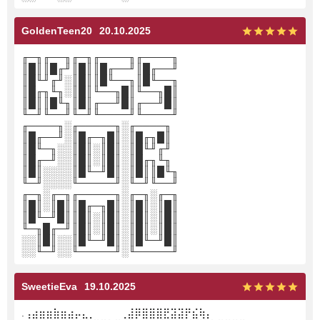
GoldenTeen20
20.10.2025
╓─╖╓──╖╓─╖╓────╖╓────╖
║█║║█╓╜║█║║█╓──╜║█╓──╜
║█╙╜╓╜░║█║║█╙──╖║█╙──╖
║█╓╖╙╖░║█║╙──╖█║╙──╖█║
║█║║█╙╖║█║╓──╜█║╓──╜█║
╙─╜╙──╜╙─╜╙────╜╙────╜
╓────╖░╓─────╖░╓────╖
║█╓──╜░║█╓─╖█║░║█╓╖█║
║█╙─╖░░║█║░║█║░║█╙╜╓╜
║█╓─╜░░║█║░║█║░║█╓╖╙╖
║█║░░░░║█╙─╜█║░║█║║█╙╖
╙─╜░░░░╙─────╜░╙─╜╙──╜
╓─╖░╓─╖╓─────╖░╓─╖░╓─╖
║█║░║█║║█╓─╖█║░║█║░║█║
║█╙─╜█║║█║░║█║░║█║░║█║
╙─╖█╓─╜║█║░║█║░║█║░║█║
░░║█║░░║█╙─╜█║░║█╙─╜█║
░░╙─╜░░╙─────╜░╙─────╜
SweetieEva
19.10.2025
.⢠⣴⣶⣶⣷⣶⣴⡤⣄⡀ ⠀⠀⠀⢀⣼⡿⣿⣿⣿⣟⣽⣽⡟⣮⢷⡄